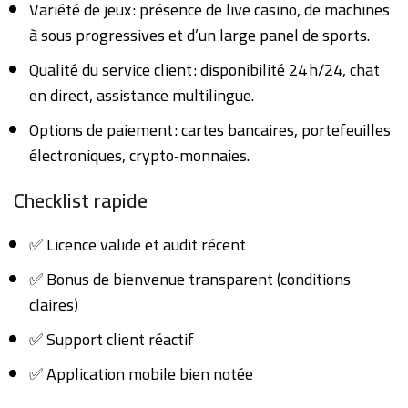
Variété de jeux : présence de live casino, de machines
à sous progressives et d’un large panel de sports.
Qualité du service client : disponibilité 24 h/24, chat
en direct, assistance multilingue.
Options de paiement : cartes bancaires, portefeuilles
électroniques, crypto‑monnaies.
Checklist rapide
✅ Licence valide et audit récent
✅ Bonus de bienvenue transparent (conditions
claires)
✅ Support client réactif
✅ Application mobile bien notée