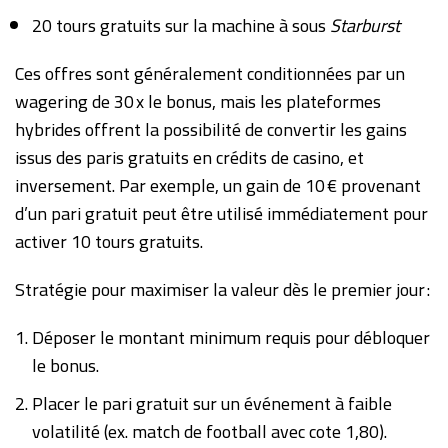
20 tours gratuits sur la machine à sous
Starburst
Ces offres sont généralement conditionnées par un
wagering de 30 x le bonus, mais les plateformes
hybrides offrent la possibilité de convertir les gains
issus des paris gratuits en crédits de casino, et
inversement. Par exemple, un gain de 10 € provenant
d’un pari gratuit peut être utilisé immédiatement pour
activer 10 tours gratuits.
Stratégie pour maximiser la valeur dès le premier jour :
Déposer le montant minimum requis pour débloquer
le bonus.
Placer le pari gratuit sur un événement à faible
volatilité (ex. match de football avec cote 1,80).