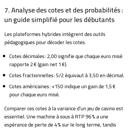
7. Analyse des cotes et des probabilités :
un guide simplifié pour les débutants
Les plateformes hybrides intègrent des outils
pédagogiques pour décoder les cotes.
Cotes décimales : 2,00 signifie que chaque euro misé
rapporte 2 € (gain net 1 €).
Cotes fractionnelles : 5/2 équivaut à 3,50 en décimal.
Cotes américaines : +150 indique un gain de 1,5 €
pour chaque euro misé.
Comparer ces cotes à la variance d’un jeu de casino est
essentiel. Une machine à sous à RTP 96 % a une
espérance de perte de 4 % sur le long terme, tandis