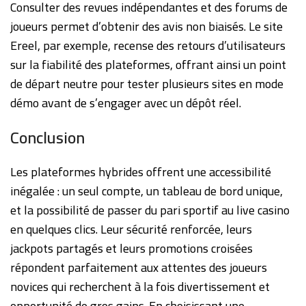
Consulter des revues indépendantes et des forums de
joueurs permet d’obtenir des avis non biaisés. Le site
Ereel, par exemple, recense des retours d’utilisateurs
sur la fiabilité des plateformes, offrant ainsi un point
de départ neutre pour tester plusieurs sites en mode
démo avant de s’engager avec un dépôt réel.
Conclusion
Les plateformes hybrides offrent une accessibilité
inégalée : un seul compte, un tableau de bord unique,
et la possibilité de passer du pari sportif au live casino
en quelques clics. Leur sécurité renforcée, leurs
jackpots partagés et leurs promotions croisées
répondent parfaitement aux attentes des joueurs
novices qui recherchent à la fois divertissement et
opportunité de gros gains. En choisissant une