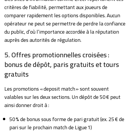
critères de fiabilité, permettant aux joueurs de
comparer rapidement les options disponibles. Aucun
opérateur ne peut se permettre de perdre la confiance
du public, d’où l’importance accordée à la réputation
auprès des autorités de régulation.
5. Offres promotionnelles croisées :
bonus de dépôt, paris gratuits et tours
gratuits
Les promotions « deposit match » sont souvent
valables sur les deux sections. Un dépôt de 50 € peut
ainsi donner droit à :
50 % de bonus sous forme de pari gratuit (ex. 25 € de
pari sur le prochain match de Ligue 1)