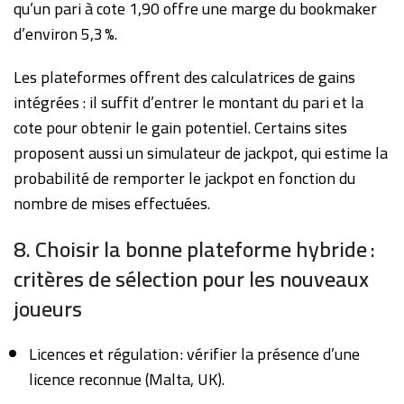
qu’un pari à cote 1,90 offre une marge du bookmaker
d’environ 5,3 %.
Les plateformes offrent des calculatrices de gains
intégrées : il suffit d’entrer le montant du pari et la
cote pour obtenir le gain potentiel. Certains sites
proposent aussi un simulateur de jackpot, qui estime la
probabilité de remporter le jackpot en fonction du
nombre de mises effectuées.
8. Choisir la bonne plateforme hybride :
critères de sélection pour les nouveaux
joueurs
Licences et régulation : vérifier la présence d’une
licence reconnue (Malta, UK).