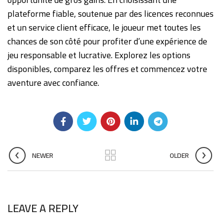
plateforme fiable, soutenue par des licences reconnues
et un service client efficace, le joueur met toutes les
chances de son côté pour profiter d’une expérience de
jeu responsable et lucrative. Explorez les options
disponibles, comparez les offres et commencez votre
aventure avec confiance.
NEWER
OLDER
LEAVE A REPLY