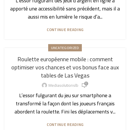
L’essor fulgurant des jeux d’argent en ligne a
apporté une accessibilité sans précédent, mais il a
aussi mis en lumière le risque d’a...
CONTINUE READING
UNCATEGORIZED
Roulette européenne mobile : comment
optimiser vos chances et vos bonus face aux
tables de Las Vegas
0
Mediasolutionslb
L’essor fulgurant du jeu sur smartphone a
transformé la façon dont les joueurs français
abordent la roulette. Fini les déplacements v...
CONTINUE READING