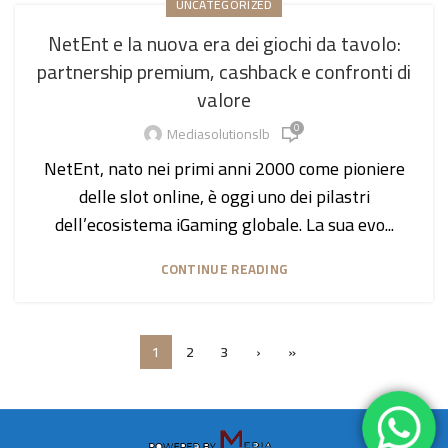
UNCATEGORIZED
NetEnt e la nuova era dei giochi da tavolo:
partnership premium, cashback e confronti di
valore
0
Mediasolutionslb
NetEnt, nato nei primi anni 2000 come pioniere
delle slot online, è oggi uno dei pilastri
dell’ecosistema iGaming globale. La sua evo...
CONTINUE READING
1
2
3
›
»