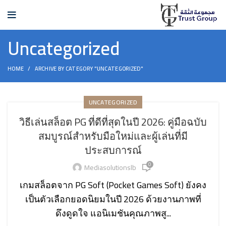
Uncategorized
HOME
ARCHIVE BY CATEGORY "UNCATEGORIZED"
UNCATEGORIZED
วิธีเล่นสล็อต PG ที่ดีที่สุดในปี 2026: คู่มือฉบับ
สมบูรณ์สำหรับมือใหม่และผู้เล่นที่มี
ประสบการณ์
0
Mediasolutionslb
เกมสล็อตจาก PG Soft (Pocket Games Soft) ยังคง
เป็นตัวเลือกยอดนิยมในปี 2026 ด้วยงานภาพที่
ดึงดูดใจ แอนิเมชันคุณภาพสู...