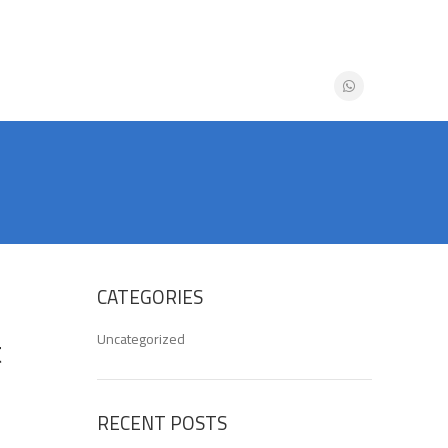
CATEGORIES
t
Uncategorized
RECENT POSTS