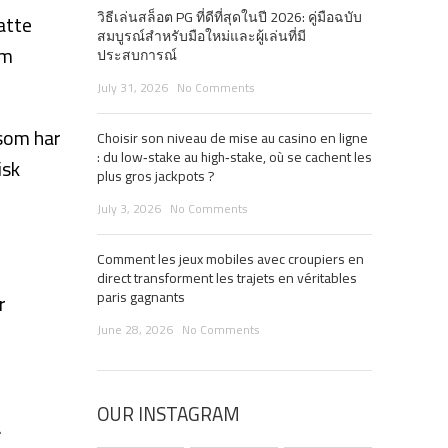
วิธีเล่นสล็อต PG ที่ดีที่สุดในปี 2026: คู่มือฉบับ
hatte
สมบูรณ์สำหรับมือใหม่และผู้เล่นที่มี
om
ประสบการณ์
July 31, 2026
No Comments
 som har
Choisir son niveau de mise au casino en ligne
: du low‑stake au high‑stake, où se cachent les
isk
plus gros jackpots ?
July 3, 2026
No Comments
Comment les jeux mobiles avec croupiers en
direct transforment les trajets en véritables
paris gagnants
r
June 28, 2026
No Comments
OUR INSTAGRAM
.