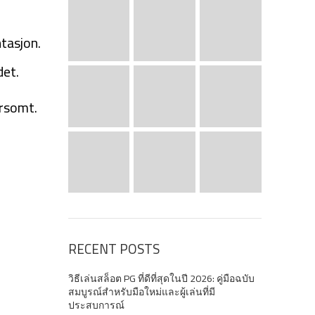
tasjon.
det.
orsomt.
RECENT POSTS
วิธีเล่นสล็อต PG ที่ดีที่สุดในปี 2026: คู่มือฉบับ
สมบูรณ์สำหรับมือใหม่และผู้เล่นที่มี
ประสบการณ์