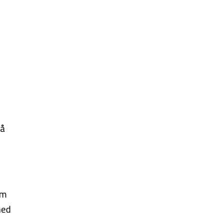
 å
om
med