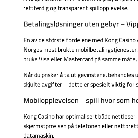
rettferdig og transparent spillopplevelse.
Betalingsløsninger uten gebyr – Vip
En av de største fordelene med Kong Casino er
Norges mest brukte mobilbetalingstjenester, 
bruke Visa eller Mastercard på samme måte, 
Når du ønsker å ta ut gevinstene, behandles u
skjulte avgifter – dette er spesielt viktig for
Mobilopplevelsen – spill hvor som he
Kong Casino har optimalisert både nettleser‑ 
skjermstørrelsen på telefonen eller nettbret
datamaskin.