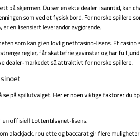
rett på skjermen. Du ser en ekte dealer i sanntid, kan c
nningen som ved et fysisk bord. For norske spillere s
, er en lisensiert leverandør avgjørende.
eten som kan gi en lovlig nettcasino‑lisens. Et casino
strenge regler, får skattefrie gevinster og har full jurid
ve dealer‑markedet så attraktivt for norske spillere.
asinoet
 se på spillutvalget. Her er noen viktige faktorer du bø
 en offisiell
Lotteritilsynet
‑lisens.
om blackjack, roulette og baccarat gir flere muligheter