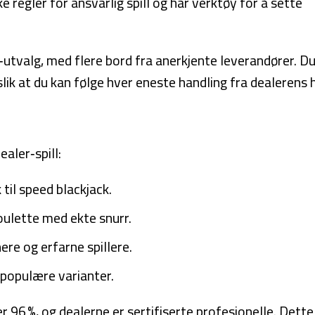
e regler for ansvarlig spill og har verktøy for å sette
er‑utvalg, med flere bord fra anerkjente leverandører. Du
lik at du kan følge hver eneste handling fra dealerens 
aler‑spill:
 til speed blackjack.
oulette med ekte snurr.
re og erfarne spillere.
populære varianter.
r 96 %, og dealerne er sertifiserte profesjonelle. Dette 