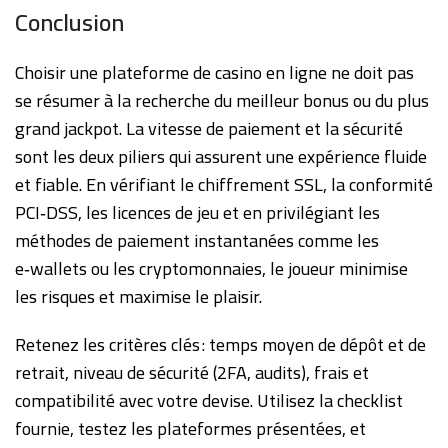
Conclusion
Choisir une plateforme de casino en ligne ne doit pas
se résumer à la recherche du meilleur bonus ou du plus
grand jackpot. La vitesse de paiement et la sécurité
sont les deux piliers qui assurent une expérience fluide
et fiable. En vérifiant le chiffrement SSL, la conformité
PCI‑DSS, les licences de jeu et en privilégiant les
méthodes de paiement instantanées comme les
e‑wallets ou les cryptomonnaies, le joueur minimise
les risques et maximise le plaisir.
Retenez les critères clés : temps moyen de dépôt et de
retrait, niveau de sécurité (2FA, audits), frais et
compatibilité avec votre devise. Utilisez la checklist
fournie, testez les plateformes présentées, et