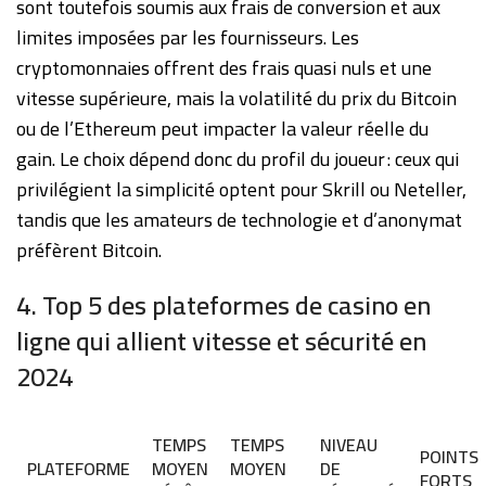
sont toutefois soumis aux frais de conversion et aux
limites imposées par les fournisseurs. Les
cryptomonnaies offrent des frais quasi nuls et une
vitesse supérieure, mais la volatilité du prix du Bitcoin
ou de l’Ethereum peut impacter la valeur réelle du
gain. Le choix dépend donc du profil du joueur : ceux qui
privilégient la simplicité optent pour Skrill ou Neteller,
tandis que les amateurs de technologie et d’anonymat
préfèrent Bitcoin.
4. Top 5 des plateformes de casino en
ligne qui allient vitesse et sécurité en
2024
TEMPS
TEMPS
NIVEAU
POINTS
PLATEFORME
MOYEN
MOYEN
DE
FORTS