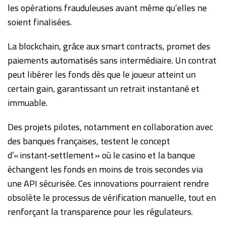
les opérations frauduleuses avant même qu’elles ne
soient finalisées.
La blockchain, grâce aux smart contracts, promet des
paiements automatisés sans intermédiaire. Un contrat
peut libérer les fonds dès que le joueur atteint un
certain gain, garantissant un retrait instantané et
immuable.
Des projets pilotes, notamment en collaboration avec
des banques françaises, testent le concept
d’« instant‑settlement » où le casino et la banque
échangent les fonds en moins de trois secondes via
une API sécurisée. Ces innovations pourraient rendre
obsolète le processus de vérification manuelle, tout en
renforçant la transparence pour les régulateurs.