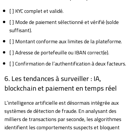
[ ] KYC complet et validé.
[ ] Mode de paiement sélectionné et vérifié (solde
suffisant).
[ ] Montant conforme aux limites de la plateforme.
[ ] Adresse de portefeuille ou IBAN correct(e).
[ ] Confirmation de l’authentification à deux facteurs.
6. Les tendances à surveiller : IA,
blockchain et paiement en temps réel
L’intelligence artificielle est désormais intégrée aux
systèmes de détection de fraude. En analysant des
milliers de transactions par seconde, les algorithmes
identifient les comportements suspects et bloquent