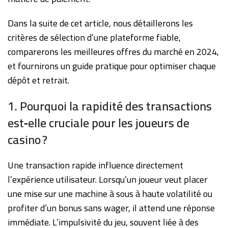
Dans la suite de cet article, nous détaillerons les
critères de sélection d’une plateforme fiable,
comparerons les meilleures offres du marché en 2024,
et fournirons un guide pratique pour optimiser chaque
dépôt et retrait.
1. Pourquoi la rapidité des transactions
est‑elle cruciale pour les joueurs de
casino ?
Une transaction rapide influence directement
l’expérience utilisateur. Lorsqu’un joueur veut placer
une mise sur une machine à sous à haute volatilité ou
profiter d’un bonus sans wager, il attend une réponse
immédiate. L’impulsivité du jeu, souvent liée à des