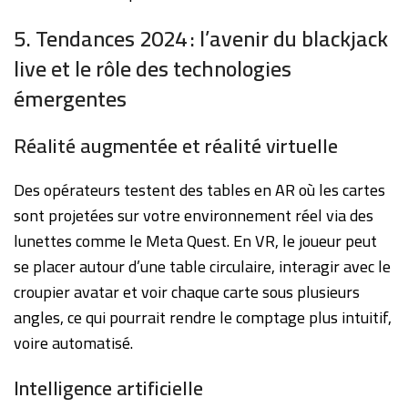
5. Tendances 2024 : l’avenir du blackjack
live et le rôle des technologies
émergentes
Réalité augmentée et réalité virtuelle
Des opérateurs testent des tables en AR où les cartes
sont projetées sur votre environnement réel via des
lunettes comme le Meta Quest. En VR, le joueur peut
se placer autour d’une table circulaire, interagir avec le
croupier avatar et voir chaque carte sous plusieurs
angles, ce qui pourrait rendre le comptage plus intuitif,
voire automatisé.
Intelligence artificielle