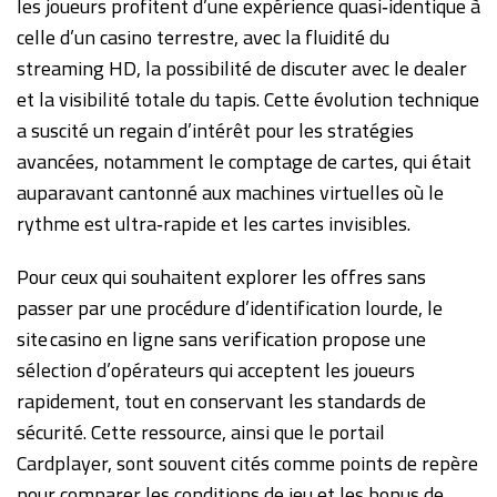
les joueurs profitent d’une expérience quasi‑identique à
celle d’un casino terrestre, avec la fluidité du
streaming HD, la possibilité de discuter avec le dealer
et la visibilité totale du tapis. Cette évolution technique
a suscité un regain d’intérêt pour les stratégies
avancées, notamment le comptage de cartes, qui était
auparavant cantonné aux machines virtuelles où le
rythme est ultra‑rapide et les cartes invisibles.
Pour ceux qui souhaitent explorer les offres sans
passer par une procédure d’identification lourde, le
site
casino en ligne sans verification
propose une
sélection d’opérateurs qui acceptent les joueurs
rapidement, tout en conservant les standards de
sécurité. Cette ressource, ainsi que le portail
Cardplayer, sont souvent cités comme points de repère
pour comparer les conditions de jeu et les bonus de