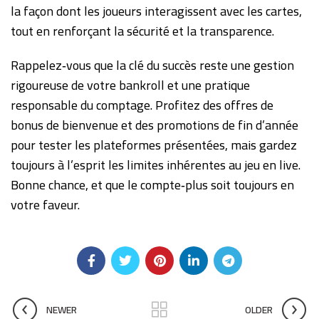
la façon dont les joueurs interagissent avec les cartes,
tout en renforçant la sécurité et la transparence.
Rappelez‑vous que la clé du succès reste une gestion
rigoureuse de votre bankroll et une pratique
responsable du comptage. Profitez des offres de
bonus de bienvenue et des promotions de fin d’année
pour tester les plateformes présentées, mais gardez
toujours à l’esprit les limites inhérentes au jeu en live.
Bonne chance, et que le compte‑plus soit toujours en
votre faveur.
NEWER
OLDER