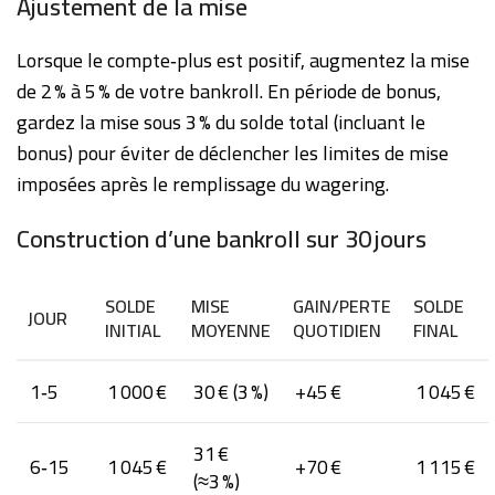
Ajustement de la mise
Lorsque le compte‑plus est positif, augmentez la mise
de 2 % à 5 % de votre bankroll. En période de bonus,
gardez la mise sous 3 % du solde total (incluant le
bonus) pour éviter de déclencher les limites de mise
imposées après le remplissage du wagering.
Construction d’une bankroll sur 30 jours
SOLDE
MISE
GAIN/PERTE
SOLDE
JOUR
INITIAL
MOYENNE
QUOTIDIEN
FINAL
1‑5
1 000 €
30 € (3 %)
+45 €
1 045 €
31 €
6‑15
1 045 €
+70 €
1 115 €
(≈3 %)