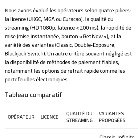
Nous avons évalué les opérateurs selon quatre piliers :
la licence (UKGC, MGA ou Curacao), la qualité du
streaming (HD 1080p, latence < 200 ms), la rapidité de
mise (mise instantanée, bouton « Bet Now »), et la
variété des variantes (Classic, Double‑Exposure,
Blackjack Switch). Un autre critère souvent négligé est
la disponibilité de méthodes de paiement fiables,
notamment les options de retrait rapide comme les
portefeuilles électroniques.
Tableau comparatif
QUALITÉ DU
VARIANTES
OPÉRATEUR
LICENCE
STREAMING
PROPOSÉES
Classic, Infinite