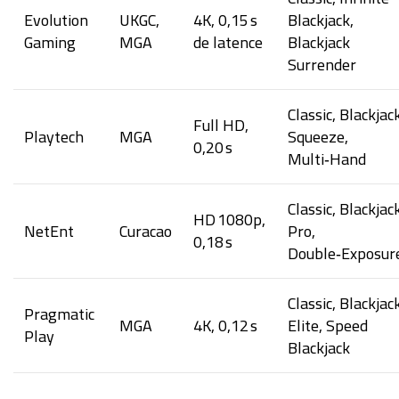
Evolution
UKGC,
4K, 0,15 s
Blackjack,
Gaming
MGA
de latence
Blackjack
Surrender
Classic, Blackjac
Full HD,
Playtech
MGA
Squeeze,
0,20 s
Multi‑Hand
Classic, Blackjac
HD 1080p,
NetEnt
Curacao
Pro,
0,18 s
Double‑Exposur
Classic, Blackjac
Pragmatic
MGA
4K, 0,12 s
Elite, Speed
Play
Blackjack