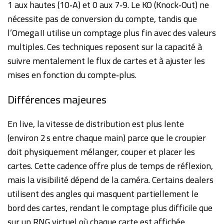
1 aux hautes (10‑A) et 0 aux 7‑9. Le KO (Knock‑Out) ne
nécessite pas de conversion du compte, tandis que
l’Omega II utilise un comptage plus fin avec des valeurs
multiples. Ces techniques reposent sur la capacité à
suivre mentalement le flux de cartes et à ajuster les
mises en fonction du compte‑plus.
Différences majeures
En live, la vitesse de distribution est plus lente
(environ 2 s entre chaque main) parce que le croupier
doit physiquement mélanger, couper et placer les
cartes. Cette cadence offre plus de temps de réflexion,
mais la visibilité dépend de la caméra. Certains dealers
utilisent des angles qui masquent partiellement le
bord des cartes, rendant le comptage plus difficile que
sur un RNG virtuel où chaque carte est affichée