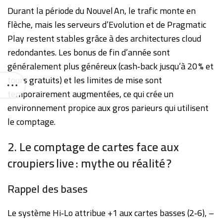
Durant la période du Nouvel An, le trafic monte en
flèche, mais les serveurs d’Evolution et de Pragmatic
Play restent stables grâce à des architectures cloud
redondantes. Les bonus de fin d’année sont
généralement plus généreux (cash‑back jusqu’à 20 % et
tours gratuits) et les limites de mise sont
temporairement augmentées, ce qui crée un
environnement propice aux gros parieurs qui utilisent
le comptage.
2. Le comptage de cartes face aux
croupiers live : mythe ou réalité ?
Rappel des bases
Le système Hi‑Lo attribue +1 aux cartes basses (2‑6), –