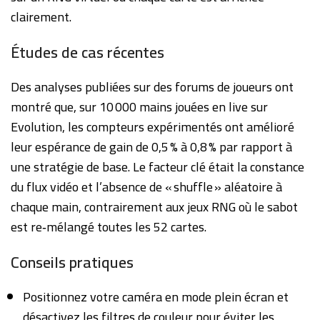
clairement.
Études de cas récentes
Des analyses publiées sur des forums de joueurs ont
montré que, sur 10 000 mains jouées en live sur
Evolution, les compteurs expérimentés ont amélioré
leur espérance de gain de 0,5 % à 0,8 % par rapport à
une stratégie de base. Le facteur clé était la constance
du flux vidéo et l’absence de « shuffle » aléatoire à
chaque main, contrairement aux jeux RNG où le sabot
est re‑mélangé toutes les 52 cartes.
Conseils pratiques
Positionnez votre caméra en mode plein écran et
désactivez les filtres de couleur pour éviter les