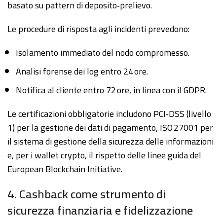
basato su pattern di deposito‑prelievo.
Le procedure di risposta agli incidenti prevedono:
Isolamento immediato del nodo compromesso.
Analisi forense dei log entro 24 ore.
Notifica al cliente entro 72 ore, in linea con il GDPR.
Le certificazioni obbligatorie includono PCI‑DSS (livello
1) per la gestione dei dati di pagamento, ISO 27001 per
il sistema di gestione della sicurezza delle informazioni
e, per i wallet crypto, il rispetto delle linee guida del
European Blockchain Initiative.
4. Cashback come strumento di
sicurezza finanziaria e fidelizzazione