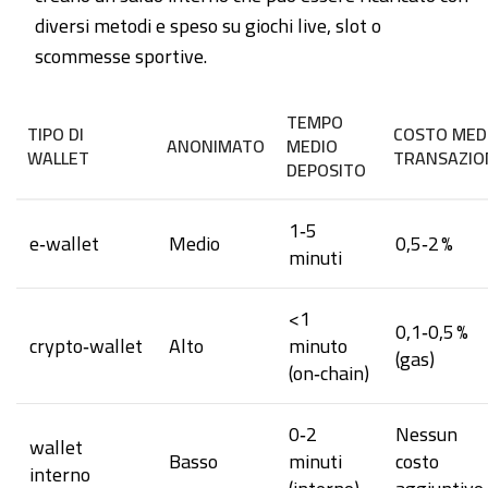
diversi metodi e speso su giochi live, slot o
scommesse sportive.
TEMPO
TIPO DI
COSTO MED
ANONIMATO
MEDIO
WALLET
TRANSAZIO
DEPOSITO
1‑5
e‑wallet
Medio
0,5‑2 %
minuti
<1
0,1‑0,5 %
crypto‑wallet
Alto
minuto
(gas)
(on‑chain)
0‑2
Nessun
wallet
Basso
minuti
costo
interno