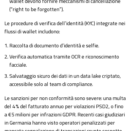
wallet devono fornire meccanismi di cancellazione
(“right to be forgotten”).
Le procedure di verifica dell’identità (KYC) integrate nei
flussi di wallet includono:
Raccolta di documento d’identità e selfie.
Verifica automatica tramite OCR e riconoscimento
facciale.
Salvataggio sicuro dei dati in un data lake criptato,
accessibile solo al team di compliance.
Le sanzioni per non conformità sono severe: una multa
del 4 % del fatturato annuo per violazioni PSD2, o fino
a € 5 milioni per infrazioni GDPR. Recenti casi giudiziari
in Germania hanno visto operatori penalizzati per
mancata segnalazione di transazioni crypto sospette,