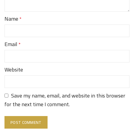
Name
*
Email
*
Website
Save my name, email, and website in this browser
for the next time I comment.