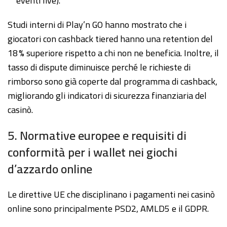
eventi live).
Studi interni di Play’n GO hanno mostrato che i
giocatori con cashback tiered hanno una retention del
18 % superiore rispetto a chi non ne beneficia. Inoltre, il
tasso di dispute diminuisce perché le richieste di
rimborso sono già coperte dal programma di cashback,
migliorando gli indicatori di sicurezza finanziaria del
casinò.
5. Normative europee e requisiti di
conformità per i wallet nei giochi
d’azzardo online
Le direttive UE che disciplinano i pagamenti nei casinò
online sono principalmente PSD2, AMLD5 e il GDPR.