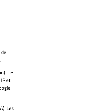
r de
.
io). Les
 IP et
oogle,
A). Les