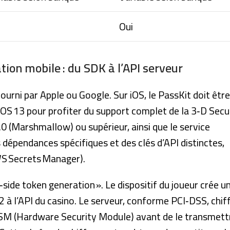
Oui
tion mobile : du SDK à l’API serveur
urni par Apple ou Google. Sur iOS, le PassKit doit être
OS 13 pour profiter du support complet de la 3‑D Secu
.0 (Marshmallow) ou supérieur, ainsi que le service
dépendances spécifiques et des clés d’API distinctes,
WS Secrets Manager).
t‑side token generation ». Le dispositif du joueur crée u
à l’API du casino. Le serveur, conforme PCI‑DSS, chiff
SM (Hardware Security Module) avant de le transmettr