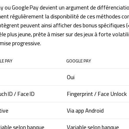
y ou Google Pay devient un argument de différenciatio
gnent régulièrement la disponibilité de ces méthodes 
intègrent peuvent ainsi afficher des bonus spécifiques (
le plus jeune, prête à miser sur des jeux à forte volatil
 mise progressive.
LE PAY
GOOGLE PAY
Oui
ch ID / Face ID
Fingerprint / Face Unlock
tive
Via app Android
iable selon banque
Variable selon banque