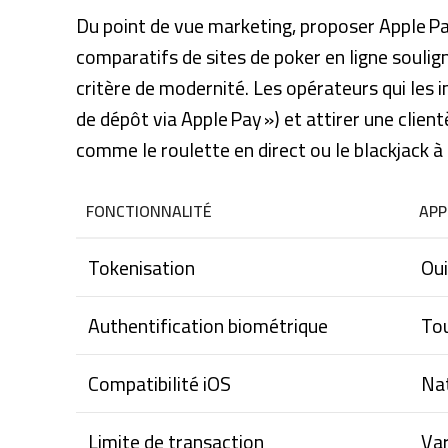
Du point de vue marketing, proposer Apple Pa
comparatifs de sites de poker en ligne souli
critère de modernité. Les opérateurs qui les 
de dépôt via Apple Pay ») et attirer une clientè
comme le roulette en direct ou le blackjack à
FONCTIONNALITÉ
APP
Tokenisation
Oui
Authentification biométrique
Tou
Compatibilité iOS
Na
Limite de transaction
Var