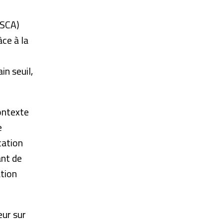
(SCA)
âce à la
in seuil,
contexte
e
cation
ant de
ation
eur sur