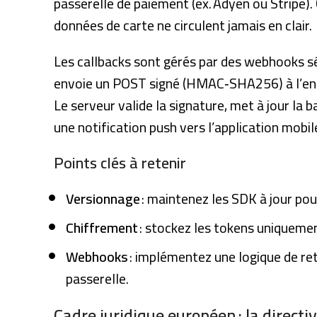
passerelle de paiement (ex. Adyen ou Stripe).
données de carte ne circulent jamais en clair.
Les callbacks sont gérés par des webhooks sé
envoie un POST signé (HMAC‑SHA256) à l’endpo
Le serveur valide la signature, met à jour la
une notification push vers l’application mobil
Points clés à retenir
Versionnage
: maintenez les SDK à jour pour
Chiffrement
: stockez les tokens uniquemen
Webhooks
: implémentez une logique de ret
passerelle.
Cadre juridique européen : la direct