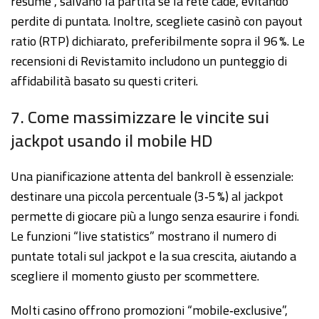
resume”, salvano la partita se la rete cade, evitando
perdite di puntata. Inoltre, scegliete casinò con payout
ratio (RTP) dichiarato, preferibilmente sopra il 96 %. Le
recensioni di Revistamito includono un punteggio di
affidabilità basato su questi criteri.
7. Come massimizzare le vincite sui
jackpot usando il mobile HD
Una pianificazione attenta del bankroll è essenziale:
destinare una piccola percentuale (3‑5 %) al jackpot
permette di giocare più a lungo senza esaurire i fondi.
Le funzioni “live statistics” mostrano il numero di
puntate totali sul jackpot e la sua crescita, aiutando a
scegliere il momento giusto per scommettere.
Molti casino offrono promozioni “mobile‑exclusive”,