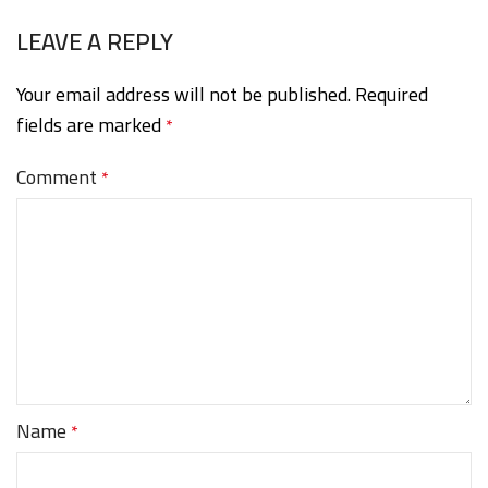
LEAVE A REPLY
Your email address will not be published.
Required
fields are marked
*
Comment
*
Name
*