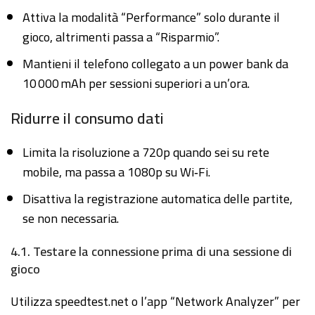
Attiva la modalità “Performance” solo durante il
gioco, altrimenti passa a “Risparmio”.
Mantieni il telefono collegato a un power bank da
10 000 mAh per sessioni superiori a un’ora.
Ridurre il consumo dati
Limita la risoluzione a 720p quando sei su rete
mobile, ma passa a 1080p su Wi‑Fi.
Disattiva la registrazione automatica delle partite,
se non necessaria.
4.1. Testare la connessione prima di una sessione di
gioco
Utilizza speedtest.net o l’app “Network Analyzer” per