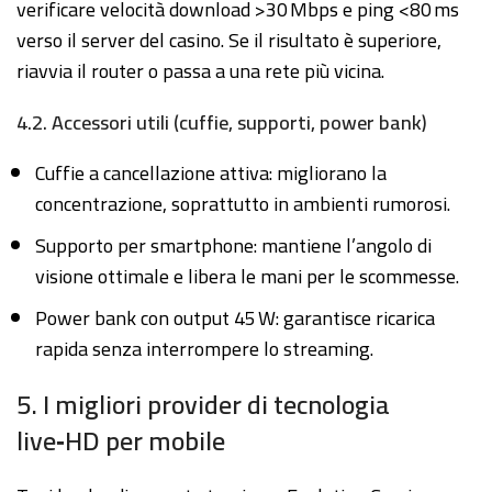
verificare velocità download >30 Mbps e ping <80 ms
verso il server del casino. Se il risultato è superiore,
riavvia il router o passa a una rete più vicina.
4.2. Accessori utili (cuffie, supporti, power bank)
Cuffie a cancellazione attiva: migliorano la
concentrazione, soprattutto in ambienti rumorosi.
Supporto per smartphone: mantiene l’angolo di
visione ottimale e libera le mani per le scommesse.
Power bank con output 45 W: garantisce ricarica
rapida senza interrompere lo streaming.
5. I migliori provider di tecnologia
live‑HD per mobile