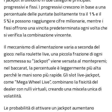
progressivi e fissi. I progressivi crescono in base a una
percentuale delle puntate (solitamente tra il 1 % e il
5 %) e possono raggiungere cifre milionarie, mentre i
fissi offrono una vincita predeterminata ogni volta che
si verifica la combinazione vincente.
Il meccanismo di alimentazione varia a seconda del
gioco: nella roulette live, una piccola frazione di ogni
scommessa su “Jackpot” viene versata al montepremi;
nel baccarat, la percentuale è leggermente più alta
perché le mani sono più rapide. Gli slot live‑jackpot,
come “Mega Wheel Live”, combinano la fisicità del
dealer con rulli virtuali, creando una miscela unica di
volatilità.
Le probabilità di attivare un jackpot aumentano