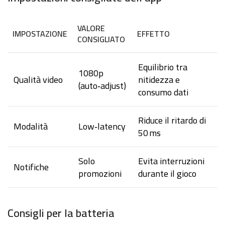
VALORE
IMPOSTAZIONE
EFFETTO
CONSIGLIATO
Equilibrio tra
1080p
Qualità video
nitidezza e
(auto‑adjust)
consumo dati
Riduce il ritardo di
Modalità
Low‑latency
50 ms
Solo
Evita interruzioni
Notifiche
promozioni
durante il gioco
Consigli per la batteria