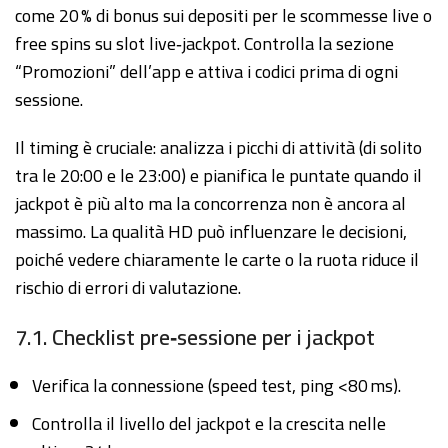
come 20 % di bonus sui depositi per le scommesse live o
free spins su slot live‑jackpot. Controlla la sezione
“Promozioni” dell’app e attiva i codici prima di ogni
sessione.
Il timing è cruciale: analizza i picchi di attività (di solito
tra le 20:00 e le 23:00) e pianifica le puntate quando il
jackpot è più alto ma la concorrenza non è ancora al
massimo. La qualità HD può influenzare le decisioni,
poiché vedere chiaramente le carte o la ruota riduce il
rischio di errori di valutazione.
7.1. Checklist pre‑sessione per i jackpot
Verifica la connessione (speed test, ping <80 ms).
Controlla il livello del jackpot e la crescita nelle