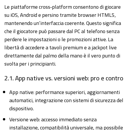
Le piattaforme cross‑platform consentono di giocare
su iOS, Android e persino tramite browser HTML5,
mantenendo un’interfaccia coerente. Questo significa
che il giocatore può passare dal PC al telefono senza
perdere le impostazioni o le promozioni attive. La
libertà di accedere a tavoli premium e a jackpot live
direttamente dal palmo della mano è il vero punto di
svolta per i principianti.
2.1. App native vs. versioni web: pro e contro
App native: performance superiori, aggiornamenti
automatici, integrazione con sistemi di sicurezza del
dispositivo.
Versione web: accesso immediato senza
installazione, compatibilità universale, ma possibile