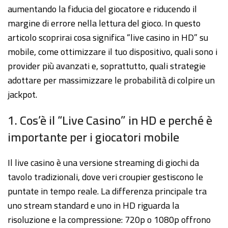
aumentando la fiducia del giocatore e riducendo il
margine di errore nella lettura del gioco. In questo
articolo scoprirai cosa significa “live casino in HD” su
mobile, come ottimizzare il tuo dispositivo, quali sono i
provider più avanzati e, soprattutto, quali strategie
adottare per massimizzare le probabilità di colpire un
jackpot.
1. Cos’è il “Live Casino” in HD e perché è
importante per i giocatori mobile
Il live casino è una versione streaming di giochi da
tavolo tradizionali, dove veri croupier gestiscono le
puntate in tempo reale. La differenza principale tra
uno stream standard e uno in HD riguarda la
risoluzione e la compressione: 720p o 1080p offrono