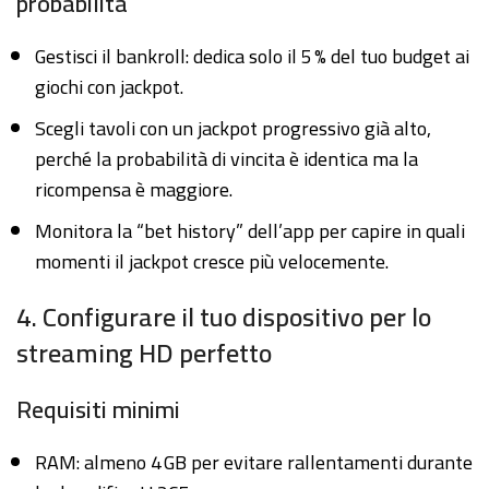
probabilità
Gestisci il bankroll: dedica solo il 5 % del tuo budget ai
giochi con jackpot.
Scegli tavoli con un jackpot progressivo già alto,
perché la probabilità di vincita è identica ma la
ricompensa è maggiore.
Monitora la “bet history” dell’app per capire in quali
momenti il jackpot cresce più velocemente.
4. Configurare il tuo dispositivo per lo
streaming HD perfetto
Requisiti minimi
RAM: almeno 4 GB per evitare rallentamenti durante