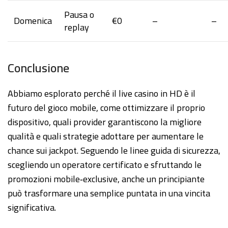
Pausa o
Domenica
€0
–
–
replay
Conclusione
Abbiamo esplorato perché il live casino in HD è il
futuro del gioco mobile, come ottimizzare il proprio
dispositivo, quali provider garantiscono la migliore
qualità e quali strategie adottare per aumentare le
chance sui jackpot. Seguendo le linee guida di sicurezza,
scegliendo un operatore certificato e sfruttando le
promozioni mobile‑exclusive, anche un principiante
può trasformare una semplice puntata in una vincita
significativa.