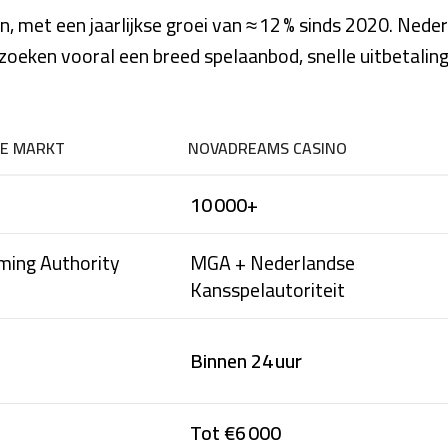
n, met een jaarlijkse groei van ≈ 12 % sinds 2020. Nede
zoeken vooral een breed spelaanbod, snelle uitbetalin
DE MARKT
NOVADREAMS CASINO
10 000+
ming Authority
MGA + Nederlandse
Kansspelautoriteit
n
Binnen 24 uur
Tot €6 000