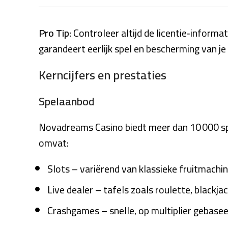
Pro Tip:
Controleer altijd de licentie‑informa
garandeert eerlijk spel en bescherming van je 
Kerncijfers en prestaties
Spelaanbod
Novadreams Casino biedt meer dan 10 000 sp
omvat:
Slots – variërend van klassieke fruitmachi
Live dealer – tafels zoals roulette, blackj
Crashgames – snelle, op multiplier gebaseerde