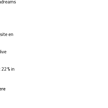
vadreams
site en
live
22 % in
ere