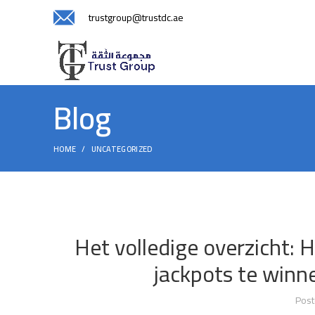
trustgroup@trustdc.ae
Blog
HOME
UNCATEGORIZED
Het volledige overzicht:
jackpots te winn
Pos