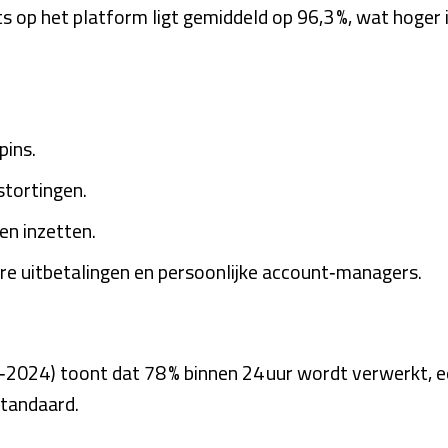
s op het platform ligt gemiddeld op 96,3 %, wat hoger 
pins.
stortingen.
en inzetten.
re uitbetalingen en persoonlijke account‑managers.
‑2024) toont dat 78 % binnen 24 uur wordt verwerkt, 
standaard.