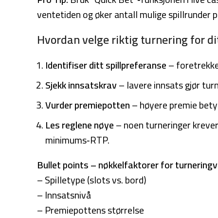
ventetiden og øker antall mulige spillrunder p
Hvordan velge riktig turnering for dit
Identifiser ditt spillpreferanse
– foretrekker
Sjekk innsatskrav
– lavere innsats gjør tur
Vurder premiepotten
– høyere premie betyr
Les reglene nøye
– noen turneringer krever a
minimums‑RTP.
Bullet points – nøkkelfaktorer for turneringv
– Spilletype (slots vs. bord)
– Innsatsnivå
– Premiepottens størrelse