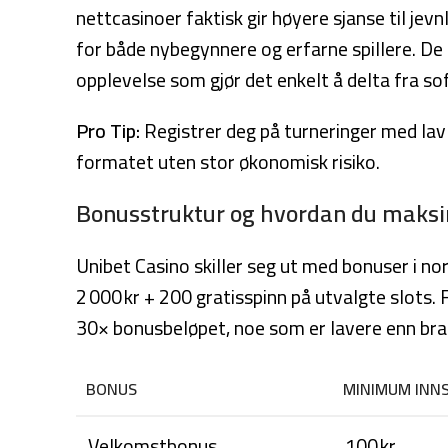
nettcasinoer faktisk gir høyere sjanse til jev
for både nybegynnere og erfarne spillere. De
opplevelse som gjør det enkelt å delta fra sof
Pro Tip:
Registrer deg på turneringer med lav 
formatet uten stor økonomisk risiko.
Bonusstruktur og hvordan du maksi
Unibet Casino skiller seg ut med bonuser i n
2 000 kr + 200 gratisspinn på utvalgte slots.
30× bonusbeløpet, noe som er lavere enn br
BONUS
MINIMUM INN
Velkomstbonus
100 kr