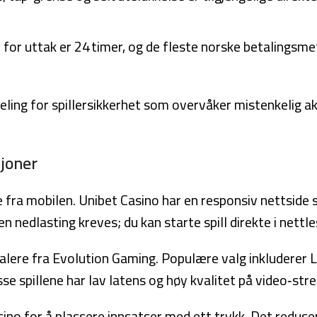
 for uttak er 24 timer, og de fleste norske betalingsm
ling for spillersikkerhet som overvåker mistenkelig ak
sjoner
re fra mobilen. Unibet Casino har en responsiv nettside
 nedlasting kreves; du kan starte spill direkte i nettle
ealere fra Evolution Gaming. Populære valg inkluderer L
se spillene har lav latens og høy kvalitet på video‑str
sino for å plassere innsatser med ett trykk. Det reduse