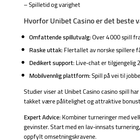
– Spilletid og varighet
Hvorfor Unibet Casino er det beste v
Omfattende spillutvalg:
Over 4 000 spill f
Raske uttak:
Flertallet av norske spillere f
Dedikert support:
Live‑chat er tilgjengelig 
Mobilvennlig plattform:
Spill på vei til jo
Studier viser at
Unibet Casino casino spill
har 
takket være pålitelighet og attraktive bonust
Expert Advice:
Kombiner turneringer med velk
gevinster. Start med en lav‑innsats turnering
oppfylt omsetningskravene.