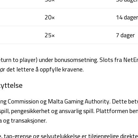
20×
14 dage
25×
7 dager
eturn to player) under bonusomsetning. Slots fra NetE
r det lettere å oppfylle kravene.
kyttelse
ling Commission og Malta Gaming Authority. Dette bet
spill, pengesikkerhet og ansvarlig spill. Plattformen be
a og transaksjoner.
 tap‑grense og selvutelukkelse er tilgjengelige direkte 