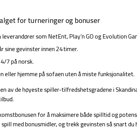
alget for turneringer og bonuser
ra leverandører som NetEnt, Play’n GO og Evolution Ga
år sine gevinster innen 24 timer.
24/7 på norsk.
bben eller hjemme på sofaen uten å miste funksjonalitet.
en av de høyeste spiller‑tilfredshetsgradene i Skandina
ilbud.
omstbonusen for å maksimere både spilltid og potensi
, spill med bonusmidler, og trekk gevinsten så snart du 