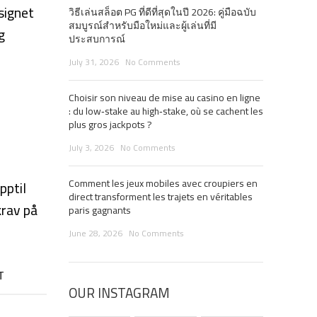
signet
วิธีเล่นสล็อต PG ที่ดีที่สุดในปี 2026: คู่มือฉบับ
สมบูรณ์สำหรับมือใหม่และผู้เล่นที่มี
g
ประสบการณ์
July 31, 2026
No Comments
Choisir son niveau de mise au casino en ligne
: du low‑stake au high‑stake, où se cachent les
plus gros jackpots ?
July 3, 2026
No Comments
Comment les jeux mobiles avec croupiers en
pptil
direct transforment les trajets en véritables
krav på
paris gagnants
June 28, 2026
No Comments
T
OUR INSTAGRAM
r