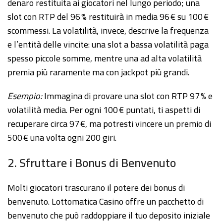
denaro restituita ai giocatori nel lungo periodo; una
slot con RTP del 96 % restituirà in media 96 € su 100 €
scommessi. La volatilità, invece, descrive la frequenza
e l’entità delle vincite: una slot a bassa volatilità paga
spesso piccole somme, mentre una ad alta volatilità
premia più raramente ma con jackpot più grandi.
Esempio:
Immagina di provare una slot con RTP 97 % e
volatilità media. Per ogni 100 € puntati, ti aspetti di
recuperare circa 97 €, ma potresti vincere un premio di
500 € una volta ogni 200 giri.
2. Sfruttare i Bonus di Benvenuto
Molti giocatori trascurano il potere dei bonus di
benvenuto. Lottomatica Casino offre un pacchetto di
benvenuto che può raddoppiare il tuo deposito iniziale