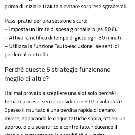
prima di iniziare ti aiuta a evitare sorprese sgradevoli.
Passi pratici per una sessione sicura:
– Imposta un limite di spesa giornaliero (es. 50 €).
– Attiva la notifica di tempo di gioco ogni 30 minuti.
– Utilizza la funzione “auto‑esclusione” se senti di
perdere il controllo.
Perché queste 5 strategie funzionano
meglio di altre?
Hai mai provato a scegliere una slot solo perché il
tema ti piaceva, senza considerare RTP o volatilità?
Spesso il risultato è una perdita rapida di denaro.
Invece, applicando le cinque tattiche sopra, ottieni un
approccio più scientifico e controllato, riducendo il