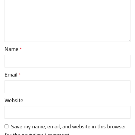
Name
*
Email
*
Website
Save my name, email, and website in this browser