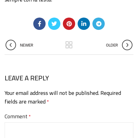
NEWER
OLDER
LEAVE A REPLY
Your email address will not be published.
Required
fields are marked
*
Comment
*